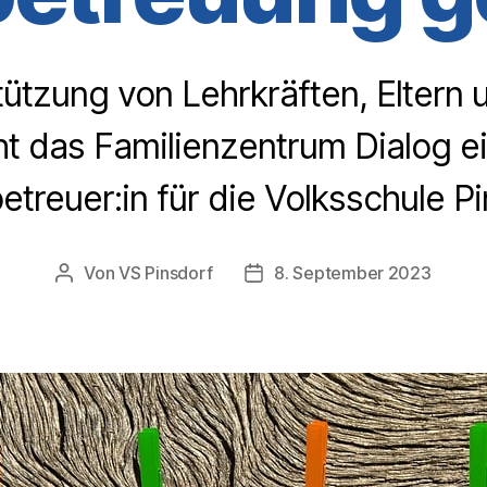
tützung von Lehrkräften, Eltern 
t das Familienzentrum Dialog e
etreuer:in für die Volksschule Pi
Von
VS Pinsdorf
8. September 2023
Beitragsautor
Beitragsdatum