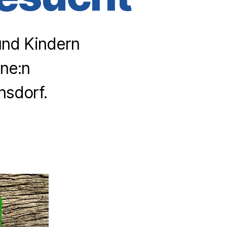
und Kindern
ine:n
nsdorf.